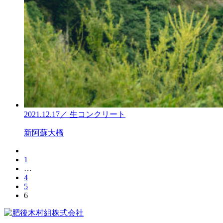
2021.12.17
／ 生コンクリート
新阿蘇大橋
投
1
稿
…
4
の
5
6
ペ
ー