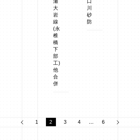
瀬
口
大
川
岩
砂
線
防
(永
椎
橋
下
部
工)
他
合
併
投
1
2
3
4
…
6
稿
の