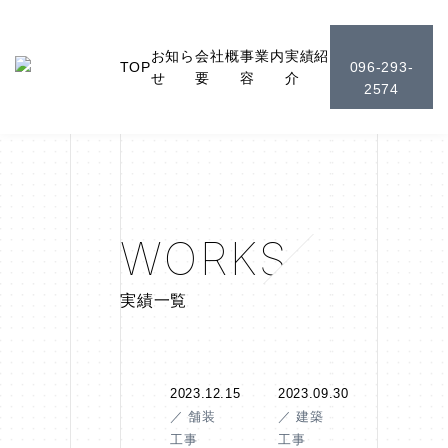
お知ら
会社概
事業内
実績紹
TOP
096-293-
せ
要
容
介
2574
WORKS
実績一覧
2023.12.15
2023.09.30
／ 舗装
／ 建築
工事
工事