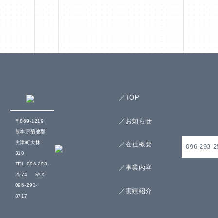
ペ
ー
ジ
送
り
／TOP
／お知らせ
〒869-1219
熊本県菊池郡
大津町大林
／会社概要
096-293-2
310
TEL 096-293-
／事業内容
2574
FAX
096-293-
／実績紹介
8717