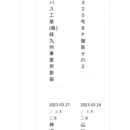
パ
３
ス
２
工
５
業
号
(株)
Ｂ
様
Ｐ
九
舗
州
装
事
そ
業
の
所
２
新
築
2023.03.27
2023.03.24
／ 土木
／ 土木
工事
工事
神
山