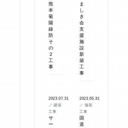
熊
ま
本
し
菊
き
陽
会
線
支
防
援
そ
施
の
設
２
新
工
築
事
工
事
2023.07.31
2023.05.31
／ 建築
／ 舗装
工事
工事
サ
国
ー
道