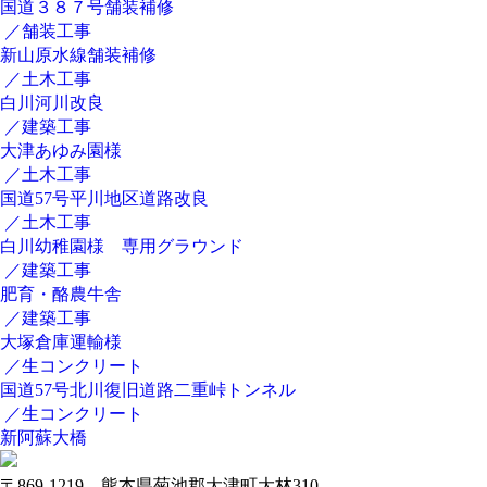
国道３８７号舗装補修
／舗装工事
新山原水線舗装補修
／土木工事
白川河川改良
／建築工事
大津あゆみ園様
／土木工事
国道57号平川地区道路改良
／土木工事
白川幼稚園様 専用グラウンド
／建築工事
肥育・酪農牛舎
／建築工事
大塚倉庫運輸様
／生コンクリート
国道57号北川復旧道路二重峠トンネル
／生コンクリート
新阿蘇大橋
〒869-1219 熊本県菊池郡大津町大林310