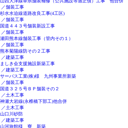
山西大津線単県舗装補修（公共施設等適正債）工事 他合併
／舗装工事
杉水水迫線道路改良工事(4工区)
／舗装工事
国道４４３号舗装新設工事
／舗装工事
瀬田熊本線舗装工事（管内その１）
／舗装工事
熊本菊陽線防その２工事
／建築工事
ましき会支援施設新築工事
／建築工事
サーパス工業(株)様 九州事業所新築
／舗装工事
国道３２５号ＢＰ舗装その２
／土木工事
神瀬大岩線(永椎橋下部工)他合併
／土木工事
山口川砂防
／建築工事
山河旅館様 寮 新築