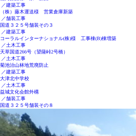
／建築工事
（株）藤木運送様 営業倉庫新築
／舗装工事
国道３２５号舗装その３
／建築工事
コーラルインターナショナル(株)様 工事棟(B)棟増築
／土木工事
天草国道266号（望薩峠2号橋）
／土木工事
菊池治山林地荒廃防止
／建築工事
大津北中学校
／土木工事
益城文化会館外構
／舗装工事
国道３２５号舗装その８