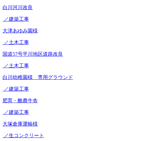
白川河川改良
／建築工事
大津あゆみ園様
／土木工事
国道57号平川地区道路改良
／土木工事
白川幼稚園様 専用グラウンド
／建築工事
肥育・酪農牛舎
／建築工事
大塚倉庫運輸様
／生コンクリート