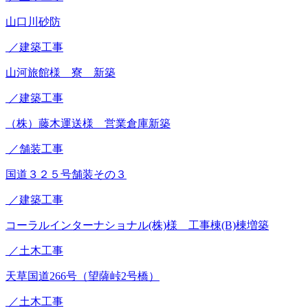
山口川砂防
／建築工事
山河旅館様 寮 新築
／建築工事
（株）藤木運送様 営業倉庫新築
／舗装工事
国道３２５号舗装その３
／建築工事
コーラルインターナショナル(株)様 工事棟(B)棟増築
／土木工事
天草国道266号（望薩峠2号橋）
／土木工事