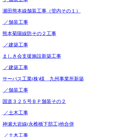
瀬田熊本線舗装工事（管内その１）
／舗装工事
熊本菊陽線防その２工事
／建築工事
ましき会支援施設新築工事
／建築工事
サーパス工業(株)様 九州事業所新築
／舗装工事
国道３２５号ＢＰ舗装その２
／土木工事
神瀬大岩線(永椎橋下部工)他合併
／土木工事