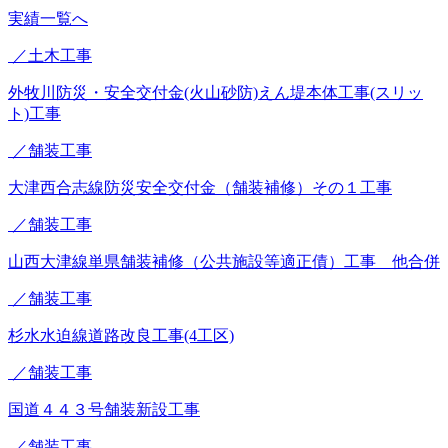
実績一覧へ
／土木工事
外牧川防災・安全交付金(火山砂防)えん堤本体工事(スリッ
ト)工事
／舗装工事
大津西合志線防災安全交付金（舗装補修）その１工事
／舗装工事
山西大津線単県舗装補修（公共施設等適正債）工事 他合併
／舗装工事
杉水水迫線道路改良工事(4工区)
／舗装工事
国道４４３号舗装新設工事
／舗装工事