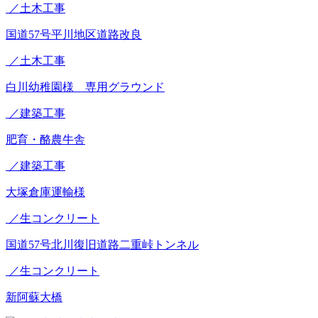
／土木工事
国道57号平川地区道路改良
／土木工事
白川幼稚園様 専用グラウンド
／建築工事
肥育・酪農牛舎
／建築工事
大塚倉庫運輸様
／生コンクリート
国道57号北川復旧道路二重峠トンネル
／生コンクリート
新阿蘇大橋