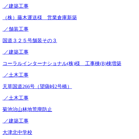
／建築工事
（株）藤木運送様 営業倉庫新築
／舗装工事
国道３２５号舗装その３
／建築工事
コーラルインターナショナル(株)様 工事棟(B)棟増築
／土木工事
天草国道266号（望薩峠2号橋）
／土木工事
菊池治山林地荒廃防止
／建築工事
大津北中学校