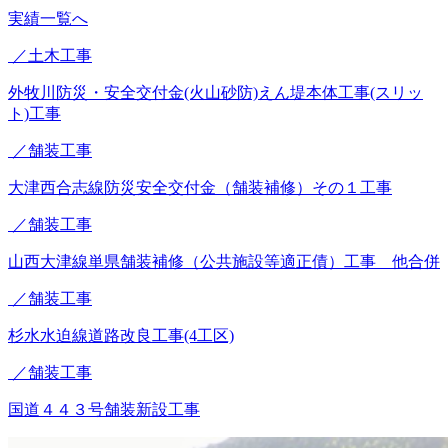
実績一覧へ
／土木工事
外牧川防災・安全交付金(火山砂防)えん堤本体工事(スリッ
ト)工事
／舗装工事
大津西合志線防災安全交付金（舗装補修）その１工事
／舗装工事
山西大津線単県舗装補修（公共施設等適正債）工事 他合併
／舗装工事
杉水水迫線道路改良工事(4工区)
／舗装工事
国道４４３号舗装新設工事