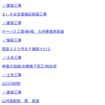
／建築工事
ましき会支援施設新築工事
／建築工事
サーパス工業(株)様 九州事業所新築
／舗装工事
国道３２５号ＢＰ舗装その２
／土木工事
神瀬大岩線(永椎橋下部工)他合併
／土木工事
山口川砂防
／建築工事
山河旅館様 寮 新築