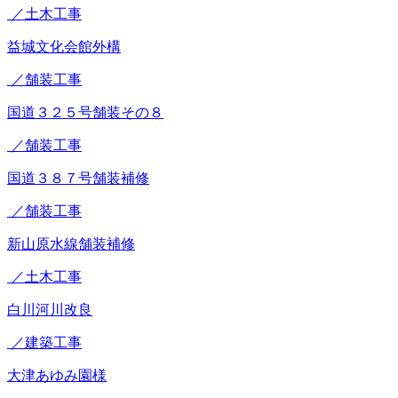
／土木工事
益城文化会館外構
／舗装工事
国道３２５号舗装その８
／舗装工事
国道３８７号舗装補修
／舗装工事
新山原水線舗装補修
／土木工事
白川河川改良
／建築工事
大津あゆみ園様